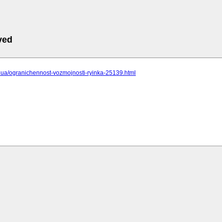
ved
cc.ua/ogranichennost-vozmojnosti-ryinka-25139.html